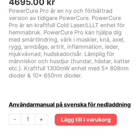
4695.00
kr
PowerCure Pro är en ny och förbättrad
version av tidigare PowerCure. PowerCure
Pro är en kraftfull Cold Laser/LLLT enhet för
hemmabruk. PowerCure Pro kan hjälpa dig
med smärtlindring, värk i muskler, knä, axel,
rygg, armbåge, artrit, inflammation, leder,
mjukvävnad, hudskador/sår. Lämplig för
människor och husdjur (hundar, hästar, katter
etc.). Kraftfull 1300mW enhet med 5x 808nm
dioder & 10x 650nm dioder.
Användarmanual på svenska för nedladdning
-
+
Lägg till i varukorg