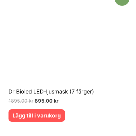
ursprungliga
nuvarande
priset
priset
var:
är:
1895.00 kr.
895.00 kr.
Dr Bioled LED-ljusmask (7 färger)
1895.00
kr
895.00
kr
Lägg till i varukorg