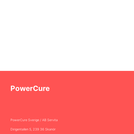
PowerCure
PowerCure Sverige /
AB Servita
Dirigentallen 5,
239 36 Skanör